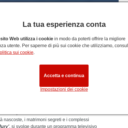
Da
LISH NATIONAL OPERA
La tua esperienza conta
presentazioni fino a:
venerdì 12 marzo 2027
Big
sito Web utilizza i cookie
in modo da poterti offrire la migliore
za utente. Per saperne di più sui cookie che utilizziamo, consul
HE ZOO - ENGLISH NATIONAL
olitica sui cookie
.
 The Zoo
al London Coliseum.
Accetta e continua
ry & The Zoo
porta
Gilbert & Sullivan
alla ribalta,
o il prequel e il sequel della stessa storia,
Impostazioni dei cookie
rfettamente complementari. Entrambe vengono
re a queste produzioni spiritose ed estremamente
tra.
 non è quasi mai facile. In
'The Zoo'
di Sullivan
 nascoste, i matrimoni segreti e i complessi
Jury'
, si svolge durante un programma televisivo