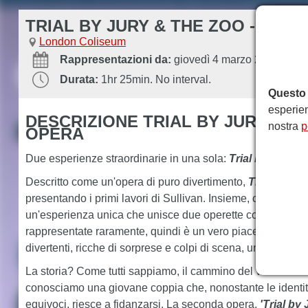
TRIAL BY JURY & THE ZOO - ENG
London Coliseum
Rappresentazioni da:
giovedì 4 marzo 2027
-
Rap
Durata:
1hr 25min. No interval.
Questo 
esperien
DESCRIZIONE TRIAL BY JURY & T
nostra
p
OPERA
Due esperienze straordinarie in una sola:
Trial by Jury e
Descritto come un'opera di puro divertimento,
Trial by Ju
presentando i primi lavori di Sullivan. Insieme, costituiscon
un'esperienza unica che unisce due operette comiche pe
rappresentate raramente, quindi è un vero piacere assiste
divertenti, ricche di sorprese e colpi di scena, una dopo l'al
La storia? Come tutti sappiamo, il cammino del vero amore
conosciamo una giovane coppia che, nonostante le identità
equivoci, riesce a fidanzarsi. La seconda opera,
'Trial by 