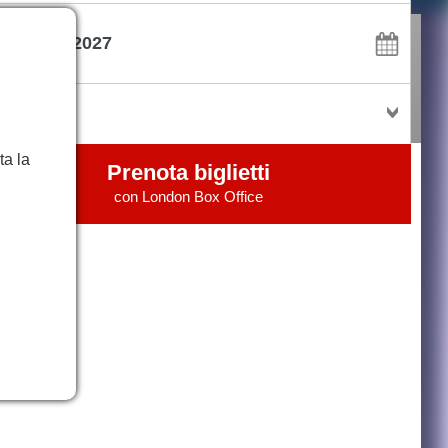
te
date flessibili
lietti
ta la
Prenota biglietti
con
London Box Office