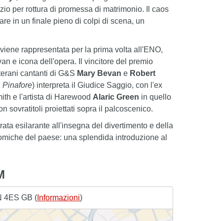
izio per rottura di promessa di matrimonio. Il caos
re in un finale pieno di colpi di scena, un
viene rappresentata per la prima volta all'ENO,
van e icona dell'opera. Il vincitore del premio
eterani cantanti di G&S
Mary Bevan
e
Robert
Pinafore
) interpreta il Giudice Saggio, con l'ex
ith e l'artista di Harewood
Alaric Green
in quello
n sovratitoli proiettati sopra il palcoscenico.
ata esilarante all'insegna del divertimento e della
 comiche del paese: una splendida introduzione al
M
N 4ES GB (
Informazioni
)