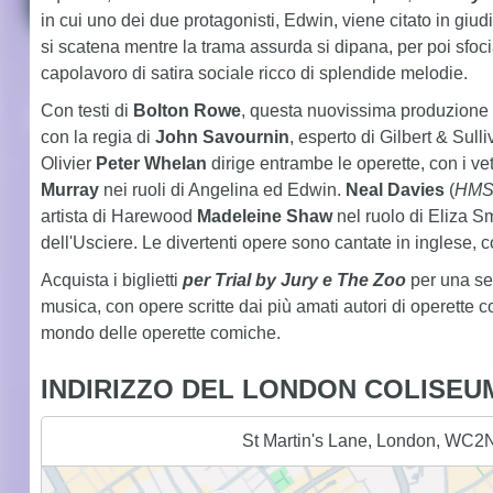
in cui uno dei due protagonisti, Edwin, viene citato in giud
si scatena mentre la trama assurda si dipana, per poi sfocia
capolavoro di satira sociale ricco di splendide melodie.
Con testi di
Bolton Rowe
, questa nuovissima produzione 
con la regia di
John Savournin
, esperto di Gilbert & Sulli
Olivier
Peter Whelan
dirige entrambe le operette, con i v
Murray
nei ruoli di Angelina ed Edwin.
Neal Davies
(
HMS 
artista di Harewood
Madeleine Shaw
nel ruolo di Eliza Sm
dell'Usciere. Le divertenti opere sono cantate in inglese, co
Acquista i biglietti
per Trial by Jury e The Zoo
per una ser
musica, con opere scritte dai più amati autori di operette
mondo delle operette comiche.
INDIRIZZO DEL LONDON COLISEU
St Martin's Lane, London, WC2