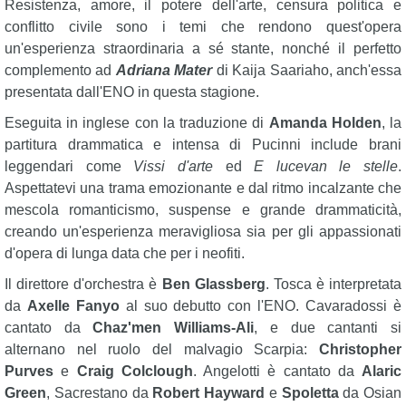
Resistenza, amore, il potere dell'arte, censura politica e
conflitto civile sono i temi che rendono quest'opera
un'esperienza straordinaria a sé stante, nonché il perfetto
complemento ad
Adriana Mater
di Kaija Saariaho, anch'essa
presentata dall'ENO in questa stagione.
Eseguita in inglese con la traduzione di
Amanda Holden
, la
partitura drammatica e intensa di Pucinni include brani
leggendari come
Vissi d'arte
ed
E lucevan le stelle
.
Aspettatevi una trama emozionante e dal ritmo incalzante che
mescola romanticismo, suspense e grande drammaticità,
creando un'esperienza meravigliosa sia per gli appassionati
d'opera di lunga data che per i neofiti.
Il direttore d'orchestra è
Ben Glassberg
. Tosca è interpretata
da
Axelle Fanyo
al suo debutto con l'ENO. Cavaradossi è
cantato da
Chaz'men Williams-Ali
, e due cantanti si
alternano nel ruolo del malvagio Scarpia:
Christopher
Purves
e
Craig Colclough
. Angelotti è cantato da
Alaric
Green
, Sacrestano da
Robert Hayward
e
Spoletta
da Osian