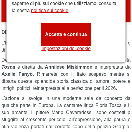
saperne di più sui cookie che utilizziamo, consulta
Prenota biglietti
la nostra
politica sui cookie
.
con
London Box Office
DESCRIZIONE TOSCA - ENGLISH NATIONAL OPERA
Accetta e continua
L'ENO presenta al London Coliseum l'amatissimo capolavoro
Impostazioni dei cookie
di Puccini,
Tosca
.
Descritto come un'avvincente nuova produzione, questa volta
Tosca
è diretta da
Annilese Miskimmon
e interpretata da
Axelle Fanyo
. Rimarrete con il fiato sospeso mentre si
dipana questa splendida storia classica di amore, potere e
intrighi politici, reinterpretata alla perfezione per il 2026.
L'azione si svolge in una moderna sala da concerto da
qualche parte in Europa. La cantante lirica Floria Tosca e il
suo amante, il pittore Mario Cavaradossi, sono costretti a
sfuggire al crescente pericolo, all'oppressione, alla paura e
alla violenza portati dal corrotto capo della polizia Scarpia.