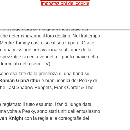
Impostazioni dei cookie
 storia
di Peaky Blinders
, con straordinarie
sonora realizzata da una band dal vivo sul palco.
e si svolge nella Birmingham industriale del
 che determineranno il loro destino. Nel frattempo
. Mentre Tommy costruisce il suo impero, Grace
n una missione per avvicinarsi al cuore della
spezzati e si cerca vendetta. I punti chiave della
Jeremiah nella serie TV).
ono esaltate dalla presenza di una band sul
Roman GianArthur
e brani iconici dei Peaky di
he Last Shadow Puppets, Frank Carter & The
egistrato il tutto esaurito, i fan di lunga data
rima volta a Peaky, sono stati uniti dall'entusiasmo
ven Knight
con la regia e le coreografie del