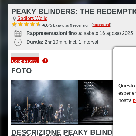
PEAKY BLINDERS: THE REDEMPT
Sadlers Wells
(
recensioni
)
4.6/5
basato su 9 recensioni
Rappresentazioni fino a:
sabato 16 agosto 2025
Durata:
2hr 10min. Incl. 1 interval.
i
Coppie (89%)
FOTO
Questo 
esperien
nostra
p
DESCRIZIONE PEAKY BLINDERS: 