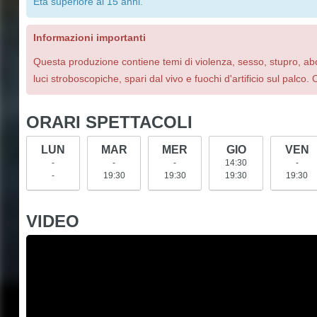
Età superiore ai 15 anni.
Informazioni importanti
Questa produzione contiene temi di violenza, sesso, stupro, ab
luci stroboscopiche, spari dal vivo e fuochi d'artificio sul palco. 
ORARI SPETTACOLI
LUN
MAR
MER
GIO
VEN
-
-
-
14:30
-
-
19:30
19:30
19:30
19:30
VIDEO