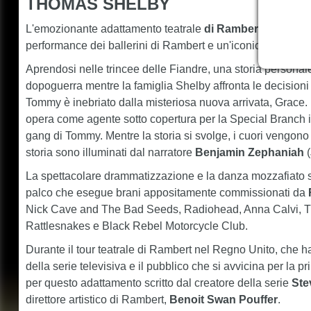
THOMAS SHELBY
L'emozionante adattamento teatrale
di Rambert
cattura la
performance dei ballerini di Rambert e un'iconica colonna 
Aprendosi nelle trincee delle Fiandre, una storia personal
dopoguerra mentre la famiglia Shelby affronta le decisioni
Tommy è inebriato dalla misteriosa nuova arrivata, Grace
opera come agente sotto copertura per la Special Branch i
gang di Tommy. Mentre la storia si svolge, i cuori vengono 
storia sono illuminati dal narratore
Benjamin Zephaniah
(
La spettacolare drammatizzazione e la danza mozzafiato s
palco che esegue brani appositamente commissionati da
Nick Cave and The Bad Seeds, Radiohead, Anna Calvi, T
Rattlesnakes e Black Rebel Motorcycle Club.
Durante il tour teatrale di Rambert nel Regno Unito, che ha r
della serie televisiva e il pubblico che si avvicina per la p
per questo adattamento scritto dal creatore della serie
Ste
direttore artistico di Rambert,
Benoit Swan Pouffer
.