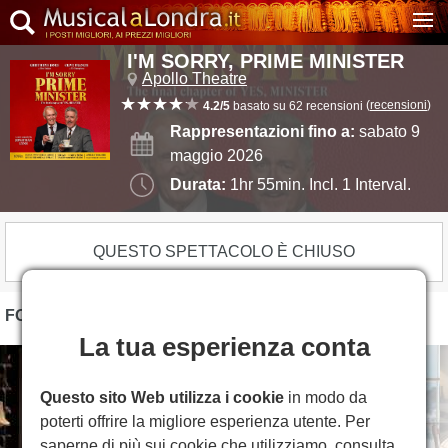
I'M SORRY, PRIME MINISTER
Apollo Theatre
(
recensioni
)
4.2/5
basato su 62 recensioni
Rappresentazioni fino a:
sabato 9
maggio 2026
Durata:
1hr 55min. Incl. 1 Interval.
QUESTO SPETTACOLO È CHIUSO
FOTO
La tua esperienza conta
Questo sito Web utilizza i cookie
in modo da
poterti offrire la migliore esperienza utente. Per
saperne di più sui cookie che utilizziamo, consulta