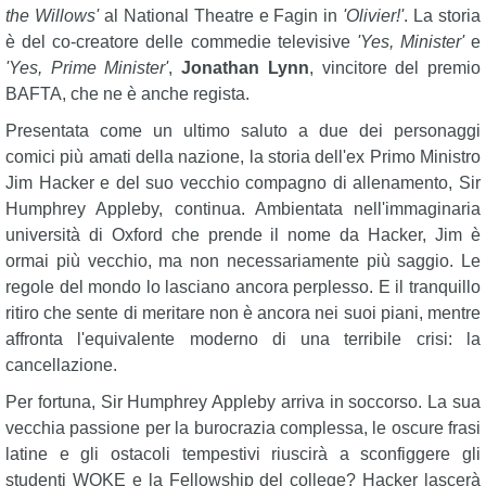
the Willows'
al National Theatre e Fagin in
'Olivier!'
. La storia
è del co-creatore delle commedie televisive
'Yes, Minister'
e
'Yes, Prime Minister'
,
Jonathan Lynn
, vincitore del premio
BAFTA, che ne è anche regista.
Presentata come un ultimo saluto a due dei personaggi
comici più amati della nazione, la storia dell'ex Primo Ministro
Jim Hacker e del suo vecchio compagno di allenamento, Sir
Humphrey Appleby, continua. Ambientata nell'immaginaria
università di Oxford che prende il nome da Hacker, Jim è
ormai più vecchio, ma non necessariamente più saggio. Le
regole del mondo lo lasciano ancora perplesso. E il tranquillo
ritiro che sente di meritare non è ancora nei suoi piani, mentre
affronta l'equivalente moderno di una terribile crisi: la
cancellazione.
Per fortuna, Sir Humphrey Appleby arriva in soccorso. La sua
vecchia passione per la burocrazia complessa, le oscure frasi
latine e gli ostacoli tempestivi riuscirà a sconfiggere gli
studenti WOKE e la Fellowship del college? Hacker lascerà