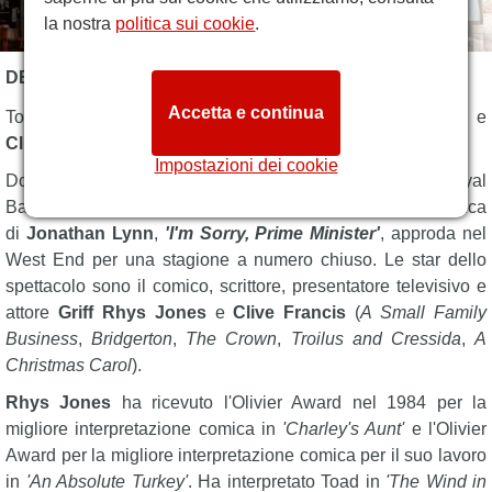
la nostra
politica sui cookie
.
DESCRIZIONE I'M SORRY, PRIME MINISTER
Accetta e continua
Torna
I'm Sorry, Prime Minister
, con
Griff Rhys Jones
e
Clive Francis
.
Impostazioni dei cookie
Dopo il successo riscosso al Barn Theatre, al Theatre Royal
Bath e al Cambridge Arts Theatre, la nuova commedia politica
di
Jonathan Lynn
,
'I'm Sorry, Prime Minister'
, approda nel
West End per una stagione a numero chiuso. Le star dello
spettacolo sono il comico, scrittore, presentatore televisivo e
attore
Griff Rhys Jones
e
Clive Francis
(
A Small Family
Business
,
Bridgerton
,
The Crown
,
Troilus and Cressida
,
A
Christmas Carol
).
Rhys Jones
ha ricevuto l'Olivier Award nel 1984 per la
migliore interpretazione comica in
'Charley's Aunt'
e l'Olivier
Award per la migliore interpretazione comica per il suo lavoro
in
'An Absolute Turkey'
. Ha interpretato Toad in
'The Wind in