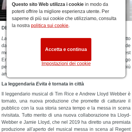
Questo sito Web utilizza i cookie
in modo da
poterti offrire la migliore esperienza utente. Per
saperne di più sui cookie che utilizziamo, consulta
la nostra
politica sui cookie
.
DESCRIZIONE EVITA
La verità è che non ti ho mai lasciato
... e lei non l'ha mai fatto
davvero. Bentornati a
Evita
, i cui testi iconici e le splendide
Accetta e continua
melodie dello spettacolo delizieranno il pubblico del West
End per il 2025. Dirigetevi al London Palladium, il luogo
Impostazioni dei cookie
perfetto per una serie di 12 settimane di uno dei musical più
amati di Lloyd Webber e Rice di tutti i tempi.
La leggendaria
Evita
è tornata in città
Il leggendario musical di Tim Rice e Andrew Lloyd Webber è
tornato, una nuova produzione che promette di catturare il
pubblico con la sua storia senza tempo e la messa in scena
rivisitata. Tutto merito di una nuova collaborazione tra Lloyd-
Webber e Jamie Lloyd, che nel 2019 ha diretto una premiata
produzione all'aperto del musical messa in scena al Regent