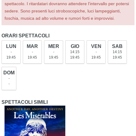
spettacolo. I ritardatari dovranno attendere l'intervallo per potersi
sedere. Sono presenti luci stroboscopiche, luci lampeggianti,
foschia, musica ad alto volume e rumori forti e improvvisi.
ORARI SPETTACOLI
LUN
MAR
MER
GIO
VEN
SAB
-
-
-
14:15
-
14:15
19:45
19:45
19:45
19:45
19:45
19:45
DOM
-
-
SPETTACOLI SIMILI
Les Miserables