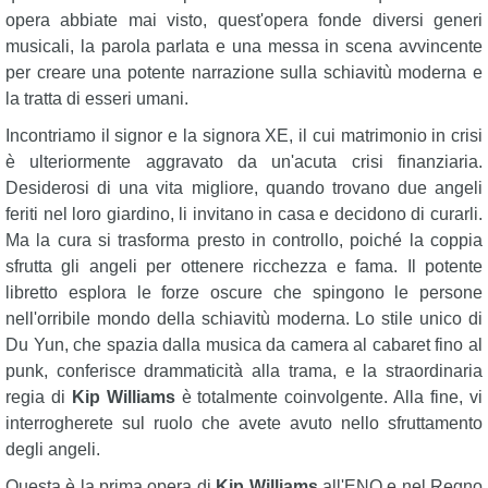
opera abbiate mai visto, quest'opera fonde diversi generi
musicali, la parola parlata e una messa in scena avvincente
per creare una potente narrazione sulla schiavitù moderna e
la tratta di esseri umani.
Incontriamo il signor e la signora XE, il cui matrimonio in crisi
è ulteriormente aggravato da un'acuta crisi finanziaria.
Desiderosi di una vita migliore, quando trovano due angeli
feriti nel loro giardino, li invitano in casa e decidono di curarli.
Ma la cura si trasforma presto in controllo, poiché la coppia
sfrutta gli angeli per ottenere ricchezza e fama. Il potente
libretto esplora le forze oscure che spingono le persone
nell'orribile mondo della schiavitù moderna. Lo stile unico di
Du Yun, che spazia dalla musica da camera al cabaret fino al
punk, conferisce drammaticità alla trama, e la straordinaria
regia di
Kip Williams
è totalmente coinvolgente. Alla fine, vi
interrogherete sul ruolo che avete avuto nello sfruttamento
degli angeli.
Questa è la prima opera di
Kip Williams
all'ENO e nel Regno