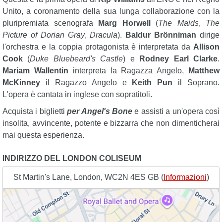
Unito, a coronamento della sua lunga collaborazione con la
pluripremiata scenografa
Marg Horwell
(
The Maids
,
The
Picture of Dorian Gray
,
Dracula
).
Baldur Brönniman
dirige
l'orchestra e la coppia protagonista è interpretata da
Allison
Cook
(
Duke Bluebeard's Castle
) e
Rodney Earl Clarke
.
Mariam Wallentin
interpreta la Ragazza Angelo,
Matthew
McKinney
il Ragazzo Angelo e
Keith Pun
il Soprano.
L'opera è cantata in inglese con sopratitoli.
Acquista i biglietti
per Angel's Bone
e assisti a un'opera così
insolita, avvincente, potente e bizzarra che non dimenticherai
mai questa esperienza.
INDIRIZZO DEL LONDON COLISEUM
St Martin's Lane, London, WC2N 4ES GB (
Informazioni
)