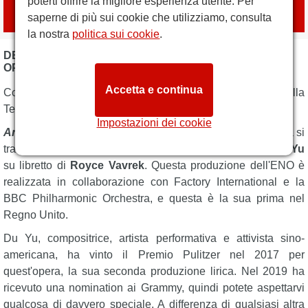
poterti offrire la migliore esperienza utente. Per
con
London Box Office
saperne di più sui cookie che utilizziamo, consulta
la nostra
politica sui cookie
.
DESCRIZIONE ANGEL'S BONE - ENGLISH NATIONAL
OPERA
Accetta e continua
Cosa succede quando un paio di angeli precipitano sulla
Terra? Amerete l'oscuro e inquietante
Angel's Bone
.
Impostazioni dei cookie
Angel's Bone
tesse una parabola inquietante in cui la cura si
trasforma in disprezzo e l'amore in odio, composta da
Du Yu
su libretto di
Royce Vavrek
. Questa produzione dell'ENO è
realizzata in collaborazione con Factory International e la
BBC Philharmonic Orchestra, e questa è la sua prima nel
Regno Unito.
Du Yu, compositrice, artista performativa e attivista sino-
americana, ha vinto il Premio Pulitzer nel 2017 per
quest'opera, la sua seconda produzione lirica. Nel 2019 ha
ricevuto una nomination ai Grammy, quindi potete aspettarvi
qualcosa di davvero speciale. A differenza di qualsiasi altra