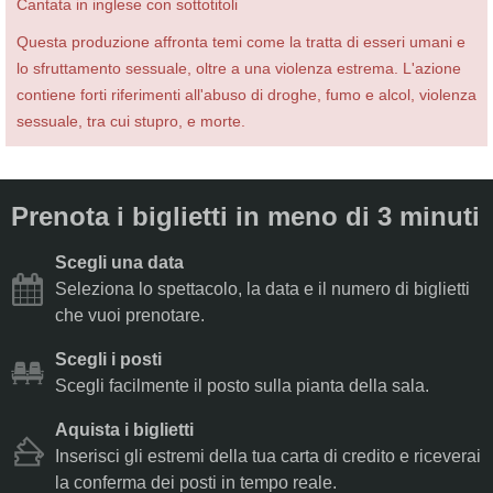
Cantata in inglese con sottotitoli
Questa produzione affronta temi come la tratta di esseri umani e
lo sfruttamento sessuale, oltre a una violenza estrema. L'azione
contiene forti riferimenti all'abuso di droghe, fumo e alcol, violenza
sessuale, tra cui stupro, e morte.
Prenota i biglietti in meno di 3 minuti
Scegli una data
Seleziona lo spettacolo, la data e il numero di biglietti
che vuoi prenotare.
Scegli i posti
Scegli facilmente il posto sulla pianta della sala.
Aquista i biglietti
Inserisci gli estremi della tua carta di credito e riceverai
la conferma dei posti in tempo reale.